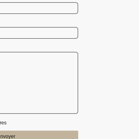
res
nvoyer