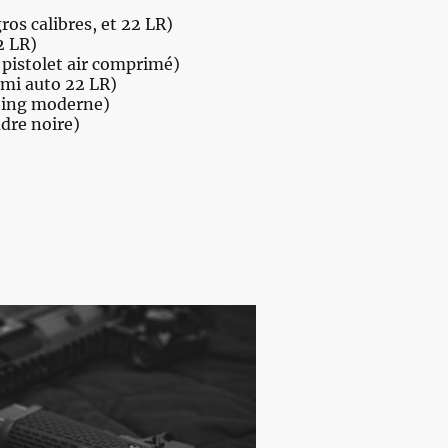
ros calibres, et 22 LR)
2 LR)
 pistolet air comprimé)
emi auto 22 LR)
oing moderne)
dre noire)