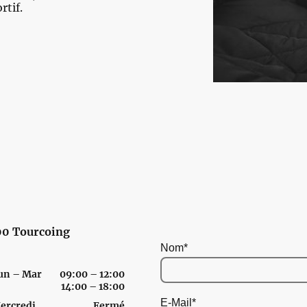
rtif.
200 Tourcoing
Nom
*
un
–
Mar
09:00
–
12:00
14:00
–
18:00
E-Mail
*
ercredi
Fermé